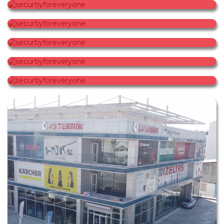
securtiyforeveryone
securtiyforeveryone
securtiyforeveryone
securtiyforeveryone