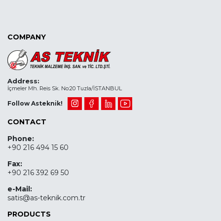
COMPANY
Address:
İçmeler Mh. Reis Sk. No:20 Tuzla/İSTANBUL
Follow Asteknik!
CONTACT
Phone:
+90 216 494 15 60
Fax:
+90 216 392 69 50
e-Mail:
satis@as-teknik.com.tr
PRODUCTS