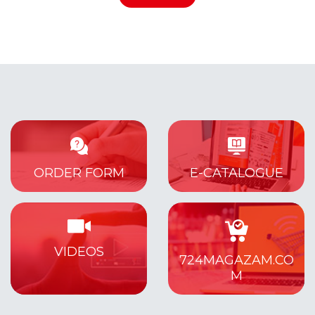
ORDER FORM
E-CATALOGUE
VIDEOS
724MAGAZAM.CO
M