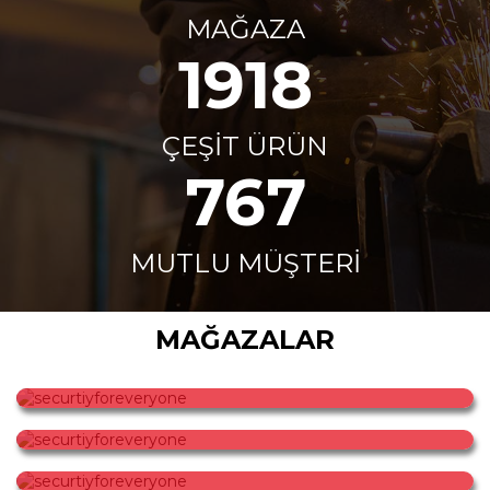
MAĞAZA
2000
+
ÇEŞİT ÜRÜN
800
+
MUTLU MÜŞTERI
MAĞAZALAR
securtiyforeveryone
securtiyforeveryone
securtiyforeveryone