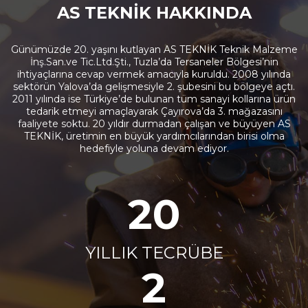
AS TEKNİK HAKKINDA
Günümüzde 20. yaşını kutlayan AS TEKNİK Teknik Malzeme
İnş.San.ve Tic.Ltd.Şti., Tuzla’da Tersaneler Bölgesi’nin
ihtiyaçlarına cevap vermek amacıyla kuruldu. 2008 yılında
sektörün Yalova’da gelişmesiyle 2. şubesini bu bölgeye açtı.
2011 yılında ise Türkiye’de bulunan tüm sanayi kollarına ürün
tedarik etmeyi amaçlayarak Çayırova’da 3. mağazasını
faaliyete soktu. 20 yıldır durmadan çalışan ve büyüyen AS
TEKNİK, üretimin en büyük yardımcılarından birisi olma
hedefiyle yoluna devam ediyor.
20
YILLIK TECRÜBE
2