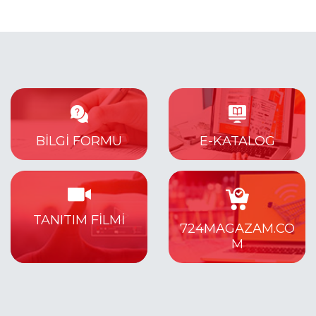
BILGI FORMU
E-KATALOG
TANITIM FİLMİ
724MAGAZAM.CO
M