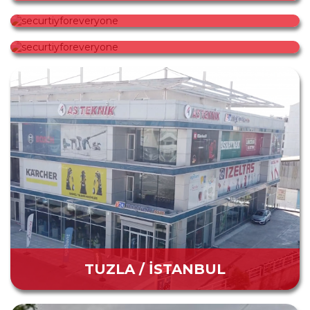
securtiyforeveryone
securtiyforeveryone
TUZLA / İSTANBUL