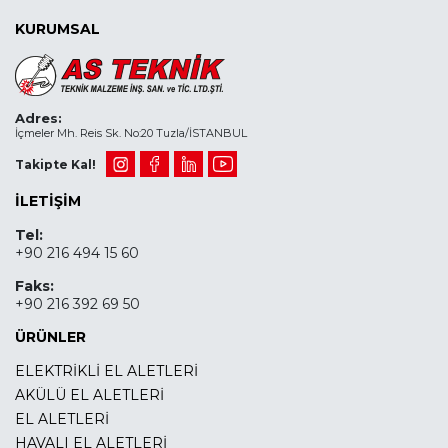
KURUMSAL
Adres:
İçmeler Mh. Reis Sk. No:20 Tuzla/İSTANBUL
Takipte Kal!
İLETIŞIM
Tel:
+90 216 494 15 60
Faks:
+90 216 392 69 50
ÜRÜNLER
ELEKTRİKLİ EL ALETLERİ
AKÜLÜ EL ALETLERİ
EL ALETLERİ
HAVALI EL ALETLERİ