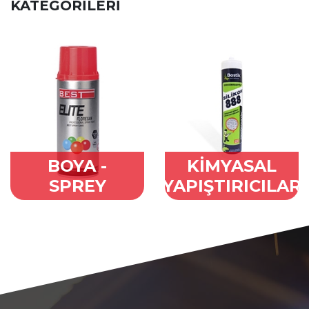
KATEGORİLERİ
BOYA -
KİMYASAL
SPREY
YAPIŞTIRICILAR