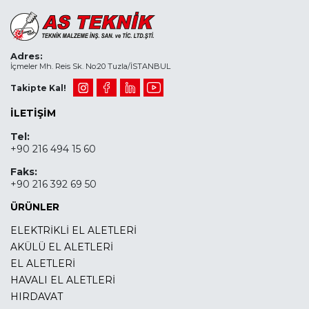
Adres:
İçmeler Mh. Reis Sk. No:20 Tuzla/İSTANBUL
Takipte Kal!
İLETIŞIM
Tel:
+90 216 494 15 60
Faks:
+90 216 392 69 50
ÜRÜNLER
ELEKTRİKLİ EL ALETLERİ
AKÜLÜ EL ALETLERİ
EL ALETLERİ
HAVALI EL ALETLERİ
HIRDAVAT