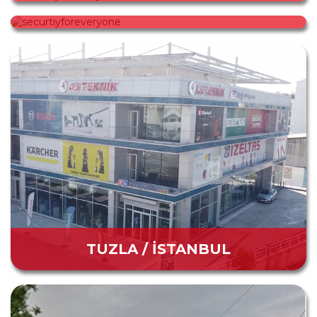
securtiyforeveryone
TUZLA / İSTANBUL