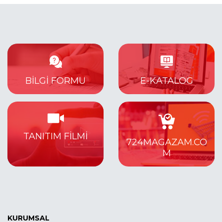
BILGI FORMU
E-KATALOG
TANITIM FİLMİ
724MAGAZAM.CO
M
KURUMSAL