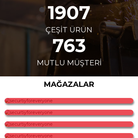
2000
+
ÇEŞİT ÜRÜN
800
+
MUTLU MÜŞTERI
MAĞAZALAR
securtiyforeveryone
securtiyforeveryone
securtiyforeveryone
securtiyforeveryone