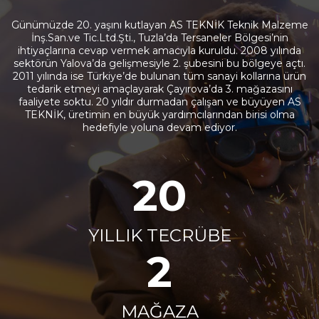
Günümüzde 20. yaşını kutlayan AS TEKNİK Teknik Malzeme
İnş.San.ve Tic.Ltd.Şti., Tuzla’da Tersaneler Bölgesi’nin
ihtiyaçlarına cevap vermek amacıyla kuruldu. 2008 yılında
sektörün Yalova’da gelişmesiyle 2. şubesini bu bölgeye açtı.
2011 yılında ise Türkiye’de bulunan tüm sanayi kollarına ürün
tedarik etmeyi amaçlayarak Çayırova’da 3. mağazasını
faaliyete soktu. 20 yıldır durmadan çalışan ve büyüyen AS
TEKNİK, üretimin en büyük yardımcılarından birisi olma
hedefiyle yoluna devam ediyor.
20
YILLIK TECRÜBE
2
MAĞAZA